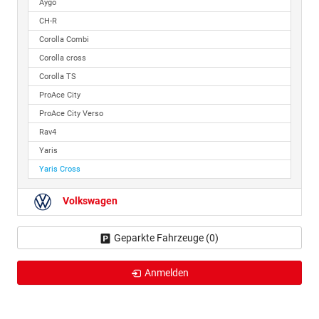
Aygo
CH-R
Corolla Combi
Corolla cross
Corolla TS
ProAce City
ProAce City Verso
Rav4
Yaris
Yaris Cross
Volkswagen
Geparkte Fahrzeuge (
0
)
Anmelden