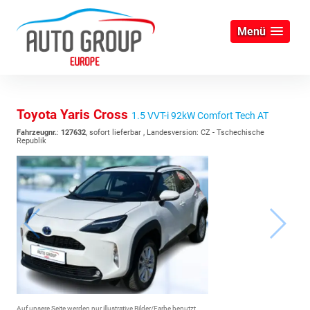
Menü
Toyota Yaris Cross
1.5 VVT-i 92kW Comfort Tech AT
Fahrzeugnr.
:
127632
,
sofort lieferbar
, Landesversion: CZ - Tschechische
Republik
Auf unsere Seite werden nur illustrative Bilder/Farbe benutzt