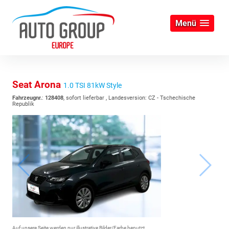
Menü
Seat Arona
1.0 TSI 81kW Style
Fahrzeugnr.
:
128408
,
sofort lieferbar
, Landesversion: CZ - Tschechische
Republik
Auf unsere Seite werden nur illustrative Bilder/Farbe benutzt