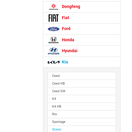
Dongfeng
Fiat
Ford
Honda
Hyundai
Kia
Ceed
Ceed HB
Ceed SW
K4
K4 HB
Rio
Sportage
Stonic