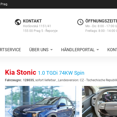
 Prag.
KONTAKT
ÖFFNUNGSZEIT
Horšovská 1151/41
Mo - Do: 8:00 - 17:00 
155 00 Prag 5 - Řeporyje
Freitags: 8:00 - 14:00 
RTSERVICE
ÜBER UNS
HÄNDLERPORTAL
KON
Kia Stonic
1.0 TGDi 74KW Spin
Fahrzeugnr.
:
128035
,
sofort lieferbar
, Landesversion: CZ - Tschechische Republi