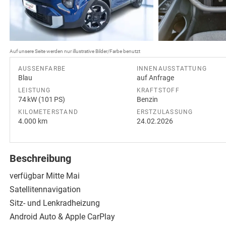
Auf unsere Seite werden nur illustrative Bilder/Farbe benutzt
AUSSENFARBE
INNENAUSSTATTUNG
Blau
auf Anfrage
LEISTUNG
KRAFTSTOFF
74 kW (101 PS)
Benzin
KILOMETERSTAND
ERSTZULASSUNG
4.000 km
24.02.2026
Beschreibung
verfügbar Mitte Mai
Satellitennavigation
Sitz- und Lenkradheizung
Android Auto & Apple CarPlay