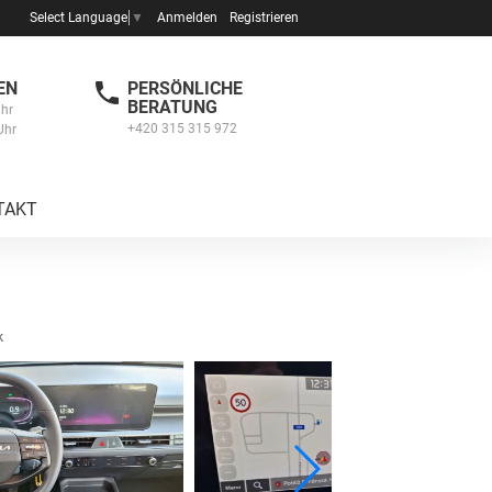
Anmelden
Registrieren
Select Language
▼
EN
PERSÖNLICHE
BERATUNG
Uhr
+420 315 315 972
Uhr
TAKT
k