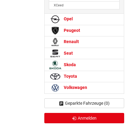
XCeed
Opel
Peugeot
Renault
Seat
Skoda
Toyota
Volkswagen
Geparkte Fahrzeuge (
0
)
Anmelden