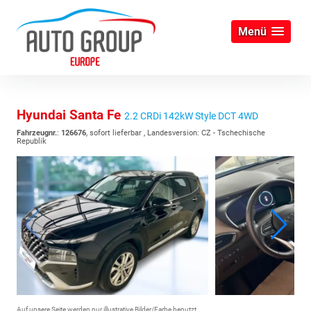
Menü
Hyundai Santa Fe
2.2 CRDi 142kW Style DCT 4WD
Fahrzeugnr.
:
126676
,
sofort lieferbar
, Landesversion: CZ - Tschechische
Republik
Auf unsere Seite werden nur illustrative Bilder/Farbe benutzt