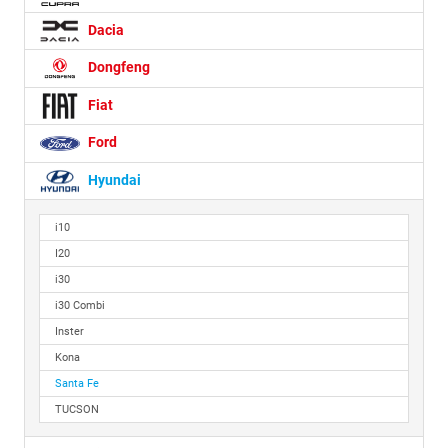
Dacia
Dongfeng
Fiat
Ford
Hyundai
i10
I20
i30
i30 Combi
Inster
Kona
Santa Fe
TUCSON