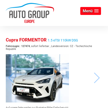
Menü
Cupra FORMENTOR
1.5 eTSI 110kW DSG
Fahrzeugnr.
:
127474
,
sofort lieferbar
, Landesversion: CZ - Tschechische
Republik
Auf unsere Seite werden nur illustrative Bilder/Farbe benutzt