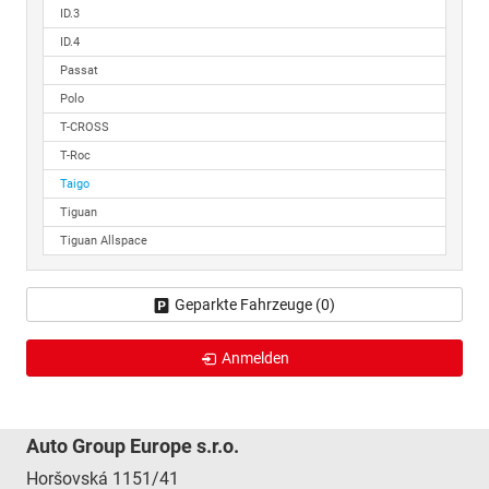
ID.3
ID.4
Passat
Polo
T-CROSS
T-Roc
Taigo
Tiguan
Tiguan Allspace
Geparkte Fahrzeuge (
0
)
Anmelden
Auto Group Europe s.r.o.
Horšovská 1151/41