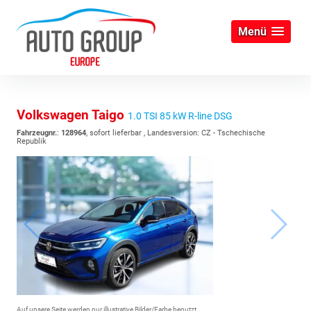
Menü
Volkswagen Taigo
1.0 TSI 85 kW R-line DSG
Fahrzeugnr.
:
128964
,
sofort lieferbar
, Landesversion: CZ - Tschechische
Republik
Auf unsere Seite werden nur illustrative Bilder/Farbe benutzt