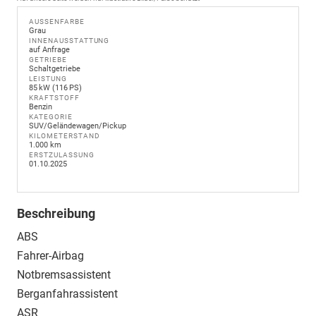
AUSSENFARBE
Grau
INNENAUSSTATTUNG
auf Anfrage
GETRIEBE
Schaltgetriebe
LEISTUNG
85 kW (116 PS)
KRAFTSTOFF
Benzin
KATEGORIE
SUV/Geländewagen/Pickup
KILOMETERSTAND
1.000 km
ERSTZULASSUNG
01.10.2025
Beschreibung
ABS
Fahrer-Airbag
Notbremsassistent
Berganfahrassistent
ASR