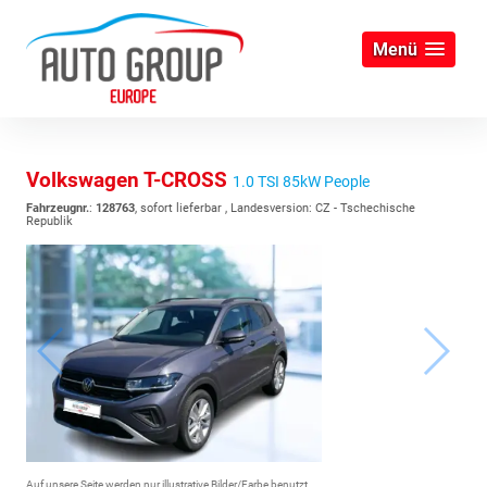
Menü
Volkswagen T-CROSS
1.0 TSI 85kW People
Fahrzeugnr.
:
128763
,
sofort lieferbar
, Landesversion: CZ - Tschechische
Republik
Auf unsere Seite werden nur illustrative Bilder/Farbe benutzt