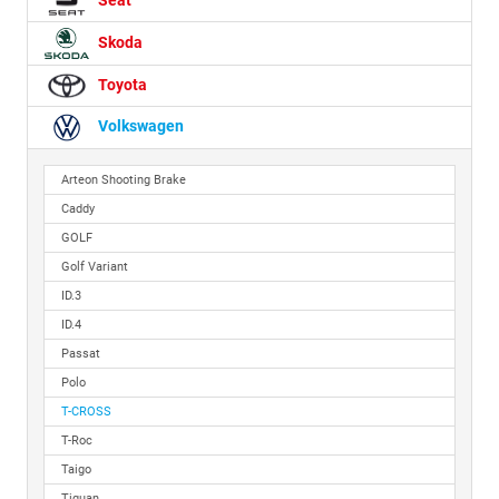
Seat
Skoda
Toyota
Volkswagen
Arteon Shooting Brake
Caddy
GOLF
Golf Variant
ID.3
ID.4
Passat
Polo
T-CROSS
T-Roc
Taigo
Tiguan