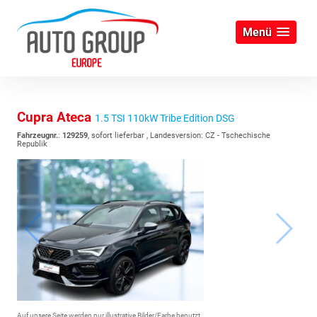
Menü
Cupra Ateca
1.5 TSI 110kW Tribe Edition DSG
Fahrzeugnr.
:
129259
,
sofort lieferbar
, Landesversion: CZ - Tschechische
Republik
Auf unsere Seite werden nur illustrative Bilder/Farbe benutzt